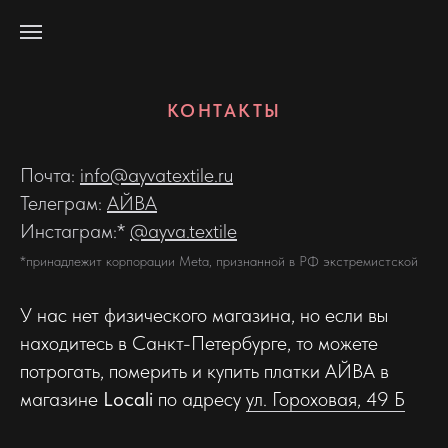
КОНТАКТЫ
Почта:
info@ayvatextile.ru
Телеграм:
A
ЙВА
Инстаграм:*
@ayva.textile
*принадлежит корпорации Meta, признанной в РФ экстремистской
У нас нет физического магазина, но если вы
находитесь в Санкт-Петербурге, то можете
потрогать, померить и купить платки АЙВА в
магазине
Locali
по адресу
ул. Гороховая, 49 Б