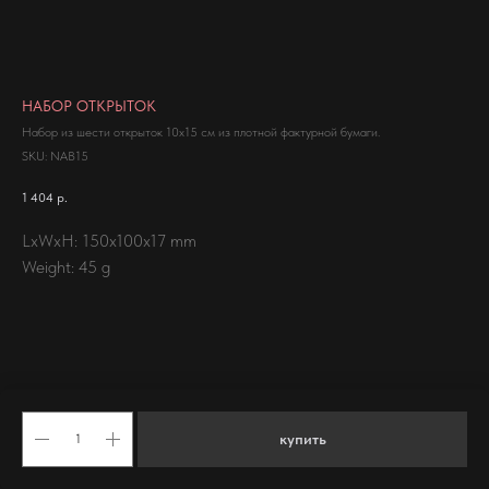
НАБОР ОТКРЫТОК
Набор из шести открыток 10х15 см из плотной фактурной бумаги.
SKU:
NAB15
1 404
р.
LxWxH: 150x100x17 mm
Weight: 45 g
купить