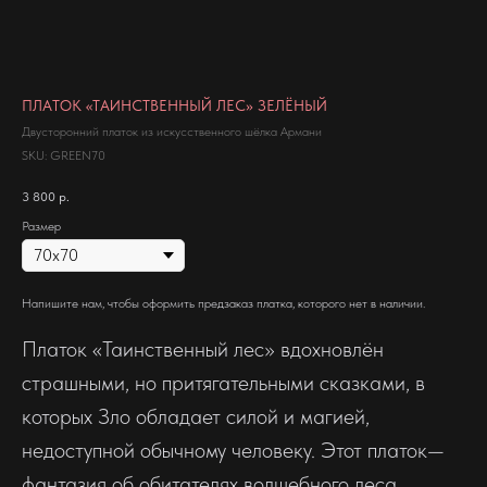
ПЛАТОК «ТАИНСТВЕННЫЙ ЛЕС» ЗЕЛЁНЫЙ
Двусторонний платок из искусственного шёлка Армани
SKU:
GREEN70
3 800
р.
Размер
Напишите нам, чтобы оформить предзаказ платка, которого нет в наличии.
Платок «Таинственный лес» вдохновлён
страшными, но притягательными сказками, в
которых Зло обладает силой и магией,
недоступной обычному человеку. Этот платок—
фантазия об обитателях волшебного леса,